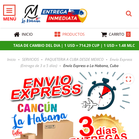
MENÚ
0
INICIO
PRODUCTOS
CARRITO
TASA DE CAMBIO DEL DIA | 1 USD = 714.29 CUP | 1 USD = 1.48 MLC | 1 
Inicio
-
SERVICIOS
-
PAQUETERIA A CUBA DESDE MEXICO
-
Envío Express
(Entrega de 3 a 5 días)
-
Envío Express a La Habana, Cuba