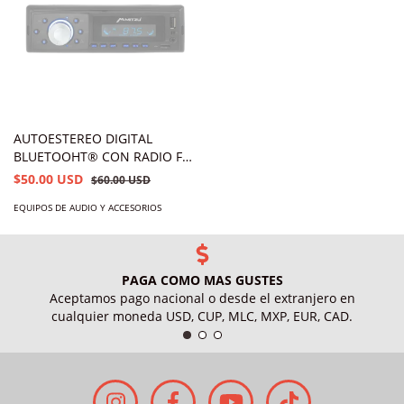
AUTOESTEREO DIGITAL
BLUETOOHT® CON RADIO FM
MP3 4 x 50 W POTENCIA MCS-
$50.00 USD
$60.00 USD
9952
EQUIPOS DE AUDIO Y ACCESORIOS
PAGA COMO MAS GUSTES
Aceptamos pago nacional o desde el extranjero en
cualquier moneda USD, CUP, MLC, MXP, EUR, CAD.