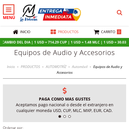
MENÚ
0
INICIO
PRODUCTOS
CARRITO
AMBIO DEL DIA | 1 USD = 714.29 CUP | 1 USD = 1.48 MLC | 1 USD = 30.03 MX
Equipos de Audio y Accesorios
Inicio
-
PRODUCTOS
-
AUTOMOTRÍZ
-
Automóvil
-
Equipos de Audio y
Accesorios
PAGA COMO MAS GUSTES
Aceptamos pago nacional o desde el extranjero en
cualquier moneda USD, CUP, MLC, MXP, EUR, CAD.
Ordenar por: