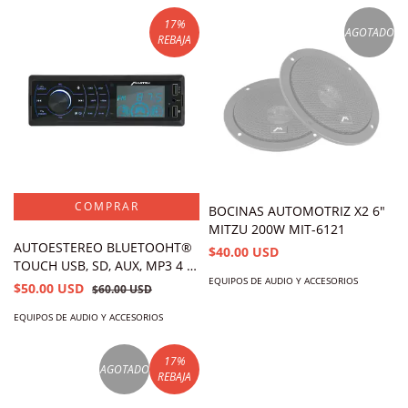
17
%
AGOTADO
REBAJA
BOCINAS AUTOMOTRIZ X2 6"
MITZU 200W MIT-6121
AUTOESTEREO BLUETOOHT®
$40.00 USD
TOUCH USB, SD, AUX, MP3 4 x
EQUIPOS DE AUDIO Y ACCESORIOS
50 W POTENCIA MCS-9954
$50.00 USD
$60.00 USD
EQUIPOS DE AUDIO Y ACCESORIOS
17
%
AGOTADO
REBAJA