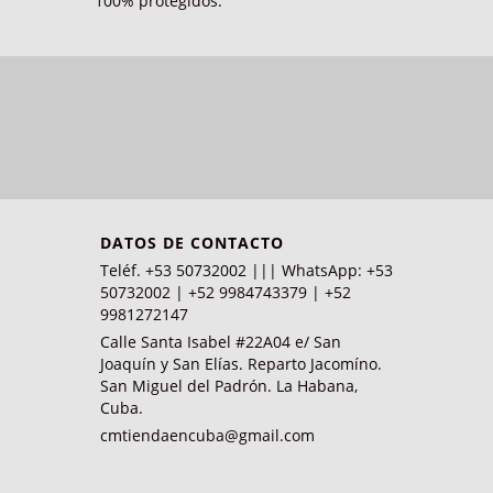
100% protegidos.
DATOS DE CONTACTO
Teléf. +53 50732002 ||| WhatsApp: +53
50732002 | +52 9984743379 | +52
9981272147
Calle Santa Isabel #22A04 e/ San
Joaquín y San Elías. Reparto Jacomíno.
San Miguel del Padrón. La Habana,
Cuba.
cmtiendaencuba@gmail.com