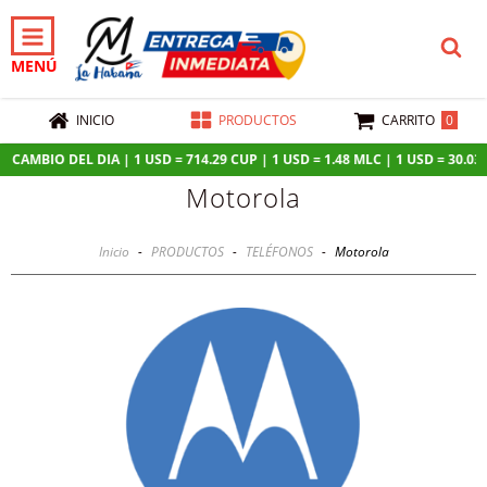
MENÚ
0
INICIO
PRODUCTOS
CARRITO
CAMBIO DEL DIA | 1 USD = 714.29 CUP | 1 USD = 1.48 MLC | 1 USD = 30.03 MX
Motorola
Inicio
-
PRODUCTOS
-
TELÉFONOS
-
Motorola