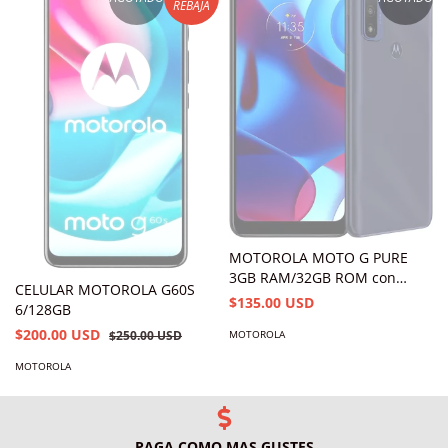
REBAJA
MOTOROLA MOTO G PURE
3GB RAM/32GB ROM con
CELULAR MOTOROLA G60S
Lector de Huella (Incluye
$135.00 USD
6/128GB
Funda y Mica)
$200.00 USD
MOTOROLA
$250.00 USD
MOTOROLA
PAGA COMO MAS GUSTES