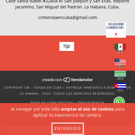
Calle Santa Isabel #22A04 e/ San Joaquín y San Elías. Reparto
Jacomíno. San Miguel del Padrón. La Habana, Cuba.
cmtiendaencuba@gmail.com
COPYRIGHT CM - TIENDA EN CUBA | ENTREGA INMEDIATA A DOMICILIO EN
LA HABANA - 2026. TODOS LOS DERECHOS RESERVADOS.
PAGO EN CUBA EFECTIVO - TRANSFERENCIA
Al navegar por este sitio
aceptas el uso de cookies
para
agilizar tu experiencia de compra.
ENTENDIDO