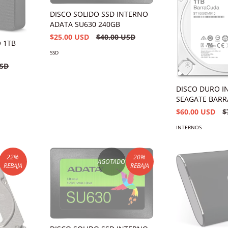
DISCO SOLIDO SSD INTERNO
ADATA SU630 240GB
$25.00 USD
$40.00 USD
 1TB
SSD
USD
DISCO DURO I
SEAGATE BARR
$60.00 USD
$
INTERNOS
22
%
20
%
AGOTADO
REBAJA
REBAJA