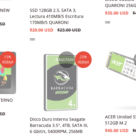
QUARONI 256
O NEW
SSD 128GB 2.5, SATA 3,
$35.00 USD
$
Lectura 410MB/S Escritura
170MB/S QUARONI
SSD
USD
$20.00 USD
$23.00 USD
SSD
13
%
23
%
AGOTADO
REBAJA
REBAJA
NTERNO
USD
ACER Unidad S
Disco Duro Interno Seagate
512GB M.2
Barracuda 3.5'', 4TB, SATA III,
$45.00 USD
$
6 Gbit/s, 5400RPM, 256MB