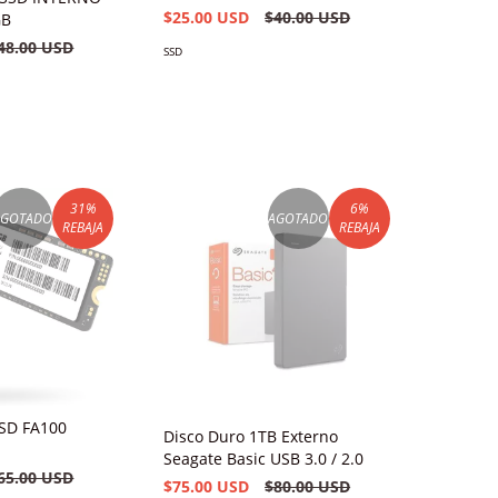
$25.00 USD
$40.00 USD
GB
48.00 USD
SSD
31
%
6
%
AGOTADO
AGOTADO
REBAJA
REBAJA
SD FA100
Disco Duro 1TB Externo
Seagate Basic USB 3.0 / 2.0
65.00 USD
$75.00 USD
$80.00 USD