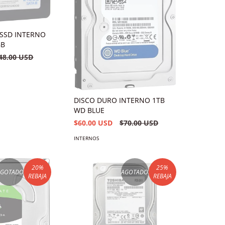
 SSD INTERNO
GB
48.00 USD
DISCO DURO INTERNO 1TB
WD BLUE
$60.00 USD
$70.00 USD
INTERNOS
20
%
25
%
AGOTADO
AGOTADO
REBAJA
REBAJA