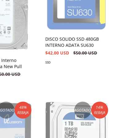
DISCO SOLIDO SSD 480GB
INTERNO ADATA SU630
$42.00 USD
$50.00 USD
 Interno
SSD
ta New Pull
60.00 USD
48
%
14
%
AGOTADO
AGOTADO
REBAJA
REBAJA