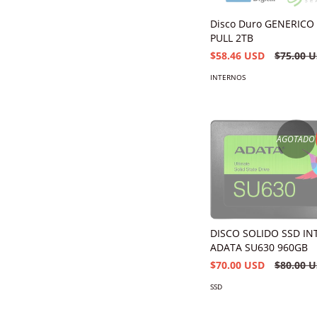
Disco Duro GENERIC
PULL 2TB
$58.46 USD
$75.00 
INTERNOS
AGOTADO
DISCO SOLIDO SSD I
ADATA SU630 960GB
$70.00 USD
$80.00 
SSD