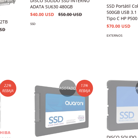
DISCO SOLIDO SSD INTERNO
SSD Portátil Co
ADATA SU630 480GB
500GB USB 3.1
$40.00 USD
$50.00 USD
O
Tipo C HP P500
2TB
SSD
$70.00 USD
USD
EXTERNOS
22
%
13
%
AGOTADO
REBAJA
REBAJA
DISCO SOLIDO