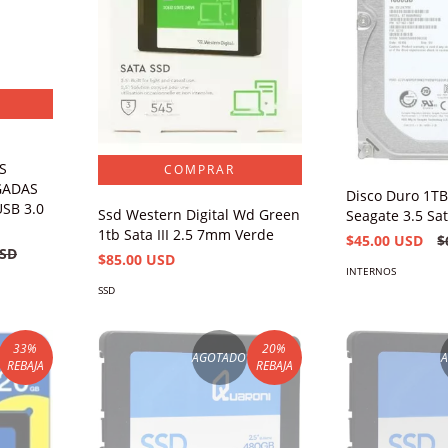
S
GADAS
Disco Duro 1TB
SB 3.0
Ssd Western Digital Wd Green
Seagate 3.5 Sa
1tb Sata III 2.5 7mm Verde
$45.00 USD
$
USD
$85.00 USD
INTERNOS
SSD
33
%
20
%
AGOTADO
REBAJA
REBAJA