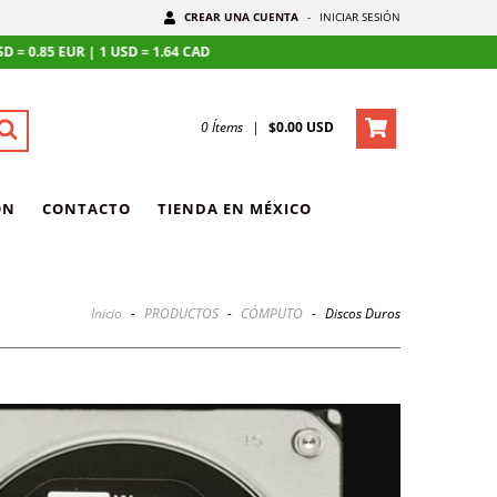
CREAR UNA CUENTA
-
INICIAR SESIÓN
 | 1 USD = 1.64 CAD
0
Ítems
|
$0.00 USD
ÓN
CONTACTO
TIENDA EN MÉXICO
Inicio
-
PRODUCTOS
-
CÓMPUTO
-
Discos Duros