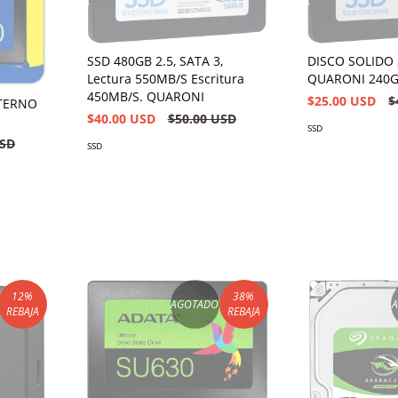
SSD 480GB 2.5, SATA 3,
DISCO SOLIDO
Lectura 550MB/S Escritura
QUARONI 240
450MB/S. QUARONI
$25.00 USD
$
NTERNO
$40.00 USD
$50.00 USD
SSD
USD
SSD
12
%
38
%
AGOTADO
REBAJA
REBAJA