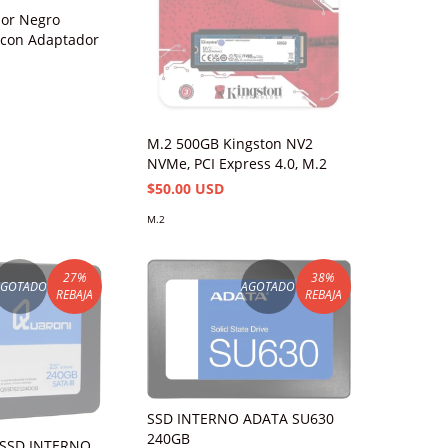
lor Negro
 con Adaptador
M.2 500GB Kingston NV2
NVMe, PCI Express 4.0, M.2
$50.00 USD
M.2
27
%
38
%
AGOTADO
AGOTADO
REBAJA
REBAJA
SSD INTERNO ADATA SU630
240GB
 SSD INTERNO