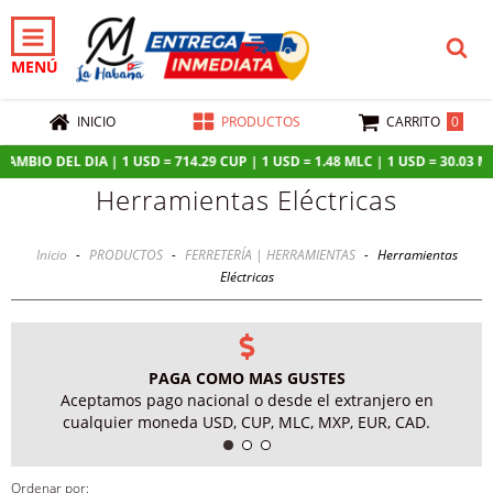
MENÚ
0
INICIO
PRODUCTOS
CARRITO
BIO DEL DIA | 1 USD = 714.29 CUP | 1 USD = 1.48 MLC | 1 USD = 30.03 MXN 
Herramientas Eléctricas
Inicio
-
PRODUCTOS
-
FERRETERÍA | HERRAMIENTAS
-
Herramientas
Eléctricas
PAGA COMO MAS GUSTES
Aceptamos pago nacional o desde el extranjero en
cualquier moneda USD, CUP, MLC, MXP, EUR, CAD.
Ordenar por: