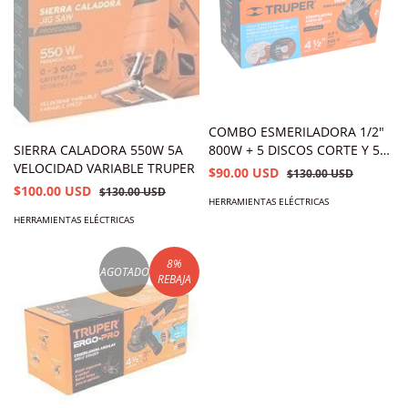
COMBO ESMERILADORA 1/2"
SIERRA CALADORA 550W 5A
800W + 5 DISCOS CORTE Y 5
VELOCIDAD VARIABLE TRUPER
DESBASTES
$90.00 USD
$130.00 USD
$100.00 USD
$130.00 USD
HERRAMIENTAS ELÉCTRICAS
HERRAMIENTAS ELÉCTRICAS
8
%
AGOTADO
REBAJA