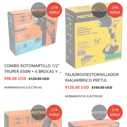
25
%
20
%
AGOTADO
AGOTADO
REBAJA
REBAJA
COMBO ROTOMARTILLO 1/2"
TRUPER 650W + 6 BROCAS Y 2
TALADRO/DESTORNILLADOR
DESARMADORES
$90.00 USD
$120.00 USD
INALAMBRICO PRETUL
$120.00 USD
$150.00 USD
HERRAMIENTAS ELÉCTRICAS
HERRAMIENTAS ELÉCTRICAS
23
%
31
%
AGOTADO
AGOTADO
REBAJA
REBAJA