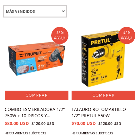
33
%
42
%
REBAJA
REBAJA
COMBO ESMERILADORA 1/2"
TALADRO ROTOMARTILLO
750W + 10 DISCOS Y
1/2" PRETUL 550W
FLEXOMETRO
$80.00 USD
$70.00 USD
$120.00 USD
$120.00 USD
HERRAMIENTAS ELÉCTRICAS
HERRAMIENTAS ELÉCTRICAS