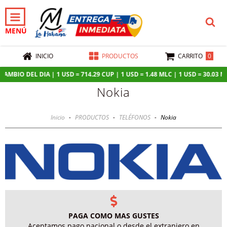
MENÚ
0
INICIO
PRODUCTOS
CARRITO
MBIO DEL DIA | 1 USD = 714.29 CUP | 1 USD = 1.48 MLC | 1 USD = 30.03 MXN
Nokia
Inicio
-
PRODUCTOS
-
TELÉFONOS
-
Nokia
PAGA COMO MAS GUSTES
Aceptamos pago nacional o desde el extranjero en