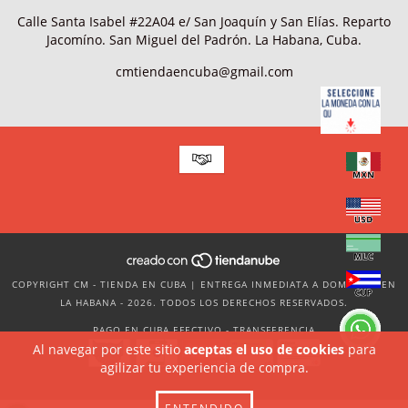
Calle Santa Isabel #22A04 e/ San Joaquín y San Elías. Reparto
Jacomíno. San Miguel del Padrón. La Habana, Cuba.
cmtiendaencuba@gmail.com
COPYRIGHT CM - TIENDA EN CUBA | ENTREGA INMEDIATA A DOMICILIO EN
LA HABANA - 2026. TODOS LOS DERECHOS RESERVADOS.
PAGO EN CUBA EFECTIVO - TRANSFERENCIA
Al navegar por este sitio
aceptas el uso de cookies
para
agilizar tu experiencia de compra.