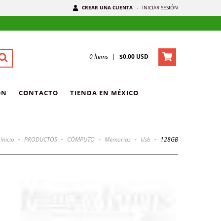
CREAR UNA CUENTA
-
INICIAR SESIÓN
0
Ítems
|
$0.00 USD
ÓN
CONTACTO
TIENDA EN MÉXICO
Inicio
-
PRODUCTOS
-
CÓMPUTO
-
Memorias
-
Usb
-
128GB