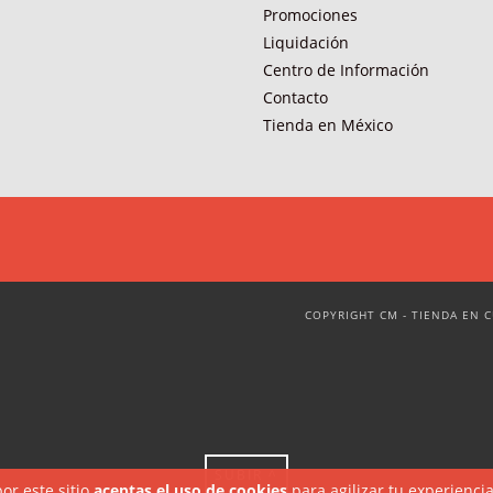
Promociones
Liquidación
Centro de Información
Contacto
Tienda en México
COPYRIGHT CM - TIENDA EN C
SUBIR ^
or este sitio
aceptas el uso de cookies
para agilizar tu experienci