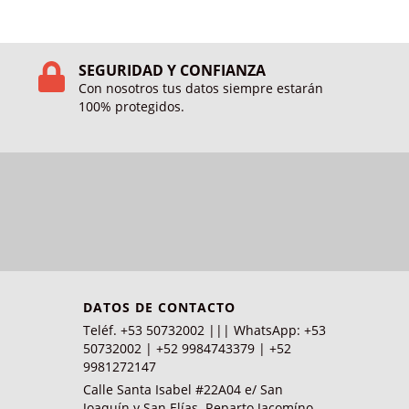
SEGURIDAD Y CONFIANZA
Con nosotros tus datos siempre estarán
100% protegidos.
DATOS DE CONTACTO
Teléf. +53 50732002 ||| WhatsApp: +53
50732002 | +52 9984743379 | +52
9981272147
Calle Santa Isabel #22A04 e/ San
Joaquín y San Elías. Reparto Jacomíno.