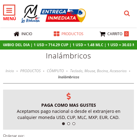
MENÚ
0
INICIO
PRODUCTOS
CARRITO
MBIO DEL DIA | 1 USD = 714.29 CUP | 1 USD = 1.48 MLC | 1 USD = 30.03 MXN 
Inalámbricos
Inicio
-
PRODUCTOS
-
CÓMPUTO
-
Teclado, Mouse, Bocina, Accesorios
-
Inalámbricos
PAGA COMO MAS GUSTES
Aceptamos pago nacional o desde el extranjero en
cualquier moneda USD, CUP, MLC, MXP, EUR, CAD.
Ordenar por: