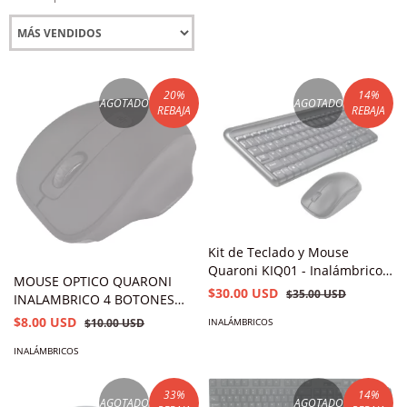
20
%
14
%
AGOTADO
AGOTADO
REBAJA
REBAJA
Kit de Teclado y Mouse
Quaroni KIQ01 - Inalámbrico -
MOUSE OPTICO QUARONI
Negro
$30.00 USD
$35.00 USD
INALAMBRICO 4 BOTONES
COLOR NEGRO CON AJUSTE
$8.00 USD
INALÁMBRICOS
$10.00 USD
DE DPI 16001200800
INALÁMBRICOS
33
%
14
%
AGOTADO
AGOTADO