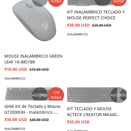
REBAJA
REBAJA
KIT INALAMBRICO TECLADO Y
MOUSE PERFECT CHOICE
$30.00 USD
$35.00 USD
INALÁMBRICOS
MOUSE INALAMBRICO GREEN
LEAF 18-8851BK
$10.00 USD
$15.00 USD
INALÁMBRICOS
13
%
AGOTADO
AGOTADO
REBAJA
GHIA Kit de Teclado y Mouse
KIT TECLADO Y MOUSE
GT2000GN - Inalámbrico -
ACTECK CREATOR MK440
Negro/Gris
$35.00 USD
$40.00 USD
INALAMBRICO RECEPTOR USB
$35.00 USD
NEGRO AC-931755
INALÁMBRICOS