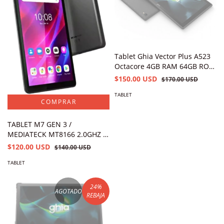
Tablet Ghia Vector Plus A523
Octacore 4GB RAM 64GB ROM
Wi-Fi BT Android 13 2
$150.00 USD
$170.00 USD
Cámaras Modelo GVPNT
TABLET
TABLET M7 GEN 3 /
MEDIATECK MT8166 2.0GHZ /
2GB / 32GB / 7 PULGADAS SD
$120.00 USD
$140.00 USD
(1024X600) / COLOR GRIS
TABLET
HIERRO / ANDROID 11
LENOVO IDEA
24
%
AGOTADO
REBAJA