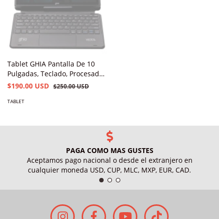
Tablet GHIA Pantalla De 10
Pulgadas, Teclado, Procesador
A523 OCTACORE, 4GB/64GB.
$190.00 USD
$250.00 USD
Android 13. Negro
TABLET
PAGA COMO MAS GUSTES
Aceptamos pago nacional o desde el extranjero en
cualquier moneda USD, CUP, MLC, MXP, EUR, CAD.