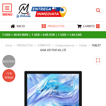
MENÚ
0
INICIO
PRODUCTOS
CARRITO
 USD = 30.03 MXN | 1 USD = 0.85 EUR | 1 USD = 1.64 CAD
Inicio
-
PRODUCTOS
-
CÓMPUTO
-
Computadoras
-
Tablet
-
TABLET
GHIA VECTOR 4G LTE
AGOTADO
11
%
REBAJA