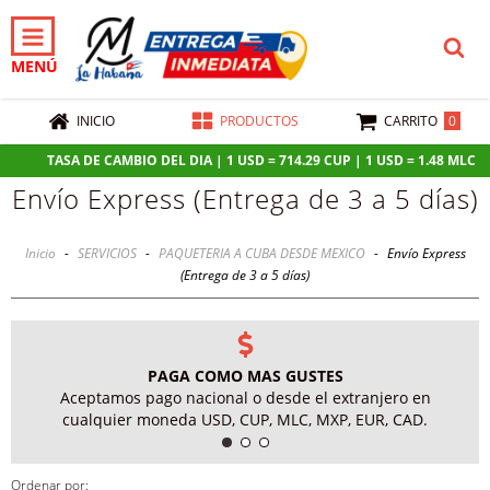
MENÚ
0
INICIO
PRODUCTOS
CARRITO
TASA DE CAMBIO DEL DIA | 1 USD = 714.29 CUP | 1 USD = 1.48 MLC | 1
Envío Express (Entrega de 3 a 5 días)
Inicio
-
SERVICIOS
-
PAQUETERIA A CUBA DESDE MEXICO
-
Envío Express
(Entrega de 3 a 5 días)
PAGA COMO MAS GUSTES
Aceptamos pago nacional o desde el extranjero en
cualquier moneda USD, CUP, MLC, MXP, EUR, CAD.
Ordenar por: