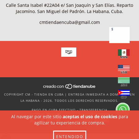
Calle Santa Isabel #22A04 e/ San Joaquín y San Elías. Reparto
Jacomíno. San Miguel del Padrón. La Habana, Cuba.
cmtiendaencuba@gmail.com
COPYRIGHT CM - TIENDA EN CUBA | ENTREGA INMEDIATA A DOMICILIO EN
LA HABANA - 2026. TODOS LOS DERECHOS RESERVADOS.
PAGO EN CUBA EFECTIVO - TRANSFERENCIA
Al navegar por este sitio
aceptas el uso de cookies
para
agilizar tu experiencia de compra.
ENTENDIDO